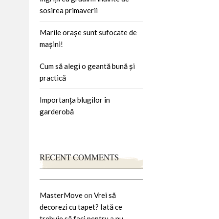
sosirea primaverii
Marile orașe sunt sufocate de
mașini!
Cum să alegi o geantă bună și
practică
Importanța blugilor în
garderobă
RECENT COMMENTS
MasterMove
on
Vrei să
decorezi cu tapet? Iată ce
trebuie să faci pentru a nu