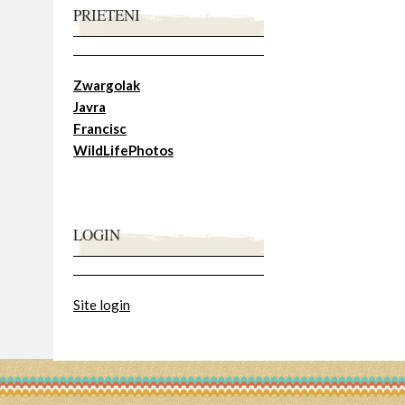
PRIETENI
Zwargolak
Javra
Francisc
WildLifePhotos
LOGIN
Site login