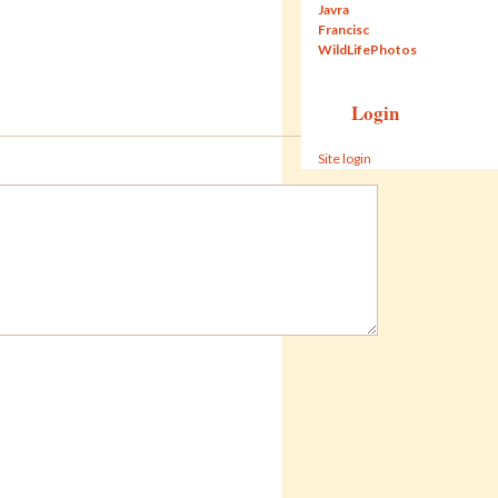
Javra
Francisc
WildLifePhotos
Login
Site login