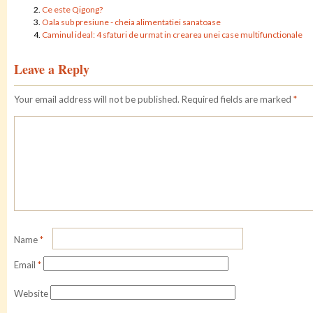
Ce este Qigong?
Oala sub presiune - cheia alimentatiei sanatoase
Caminul ideal: 4 sfaturi de urmat in crearea unei case multifunctionale
Leave a Reply
Your email address will not be published.
Required fields are marked
*
Name
*
Email
*
Website