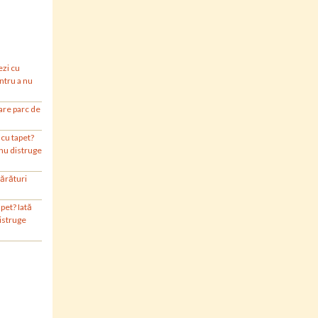
ezi cu
entru a nu
are parc de
 cu tapet?
 nu distruge
ărături
pet? Iată
i mari. Stai
distruge