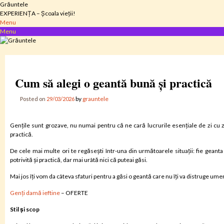
Skip
Grăuntele
to
EXPERIENȚA – Școala vieții!
content
Menu
Menu
Cum să alegi o geantă bună și practică
by
grauntele
Posted on
29/03/2026
Gențile sunt grozave, nu numai pentru că ne cară lucrurile esențiale de zi cu zi,
practică.
De cele mai multe ori te regăsești într-una din următoarele situații: fie geant
potrivită și practică, dar mai urâtă nici că puteai găsi.
Mai jos îți vom da câteva sfaturi pentru a găsi o geantă care nu îți va distruge umeri
Genți damă ieftine
– OFERTE
Stil și scop