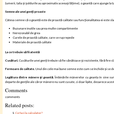
(umerii, talia și șoldurile au aproximativ aceeași lățime), o geantă care ajunge la ta
Semne ale unei genți proaste
Câteva semne că o geantă este de proastă calitate sau funcționalitatea ei este sl
Buzunare inutile sau prea multe compartimente
Nerezonabil de grea
Curele de proastă calitate, care se rup repede
Materiale de proastă calitate
La ce trebuie să fii atentă
Cusături.
Cusăturile unei genți trebuie să fie sănătoase și rezistente, fără fire sl
Fermoare de calitate.
Unul din cele mai bune semne este cum se închide și se des
Legătura dintre mânere și geantă.
Îmbinările mânerelor cu geanta în sine sun
departe de gențile ale căror mânere nu sunt cusute, ci doar lipite, deoarece aceste
Comments
comments
Related posts:
Ce faci la calculator?