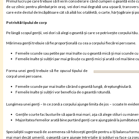
Primul lucru pe care trebuie să îl iei în considerare când cumperi o geantă este cum
de uz zilnic pentru plimbat prin oraș, vei dori mai degrabă una ușoară, transve
care este destul de încăpătoare cât să aibă loc o tabletă, o carte, hârțogăraie și 
Potrivită tipului de corp
Pe lângă scopul genții, vei dori să alegi o geantă și care se potrivește corpului tău.
Mărimea genții trebuie să fie proporțională cu cea a corpului fiecărei persoane.
Femeile scunde sau petite par mai înalte cu o geantă mică și mai scunde cu 
Femeile înalte și subțiri par mai grăsuțe cu genți mici și arată cel mai bine c
Forma unei genți trebuie să fie opusul tipului de
corp al unei persoane.
Femeile scunde par mai înalte cărând o geantă lungă, dreptunghiulară.
Femeile înalte și subțiri vor beneficia de o geantă rotundă.
Lungimea unei genți – în ce zonă a corpului ajunge limita de jos – scoate în evide
Gențile scurte fac busturile să apară mai mari, așa că alege stiluri cu mâner
Majoritatea femeilor arată bine purtând genți care ajung până la jumătatea 
Specialiștii sugerează de asemenea să folosești gențile pentru a îți balansa forma
mai mari decât umerii), o geantă care ajunge între talie și șolduri va face ca zo