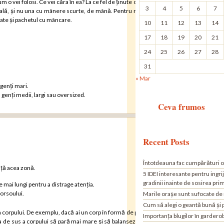
 o vei folosi. Ce vei căra în ea? La ce fel de ținute o vei purta? De exemplu, dacă îți c
3
4
5
6
7
rsală, și nu una cu mânere scurte, de mână. Pentru muncă, vei dori o geantă clasică 
poate și pachetul cu mâncare.
10
11
12
13
14
17
18
19
20
21
24
25
26
27
28
31
« Mar
genți mari.
u genți medii, largi sau oversized.
Ceva frumos
Recent Posts
Întotdeauna fac cumpărături o
nță acea zonă.
5 IDEI interesante pentru ingri
gradinii inainte de sosirea pri
e mai lungi pentru a distrage atenția.
torsoului.
Marile orașe sunt sufocate de
Cum să alegi o geantă bună și 
 corpului. De exemplu, dacă ai un corp în formă de pară sau în formă de triunghi (talia
Importanța blugilor în gardero
na de sus a corpului să pară mai mare și să balanseze restul corpului. Dacă ai un cor