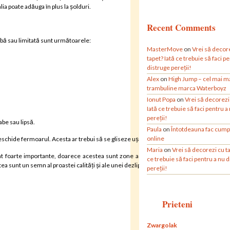
lia poate adăuga în plus la șolduri.
Recent Comments
abă sau limitată sunt următoarele:
MasterMove
on
Vrei să decor
tapet? Iată ce trebuie să faci p
distruge pereții!
Alex
on
High Jump – cel mai m
trambuline marca Waterboyz
Ionut Popa
on
Vrei să decorezi
Iată ce trebuie să faci pentru a
pereții!
abe sau lipsă.
Paula
on
Întotdeauna fac cump
online
chide fermoarul. Acesta ar trebui să se gliseze ușor, fără piedici.
Maria
on
Vrei să decorezi cu ta
t foarte importante, doarece acestea sunt zone asupra cărora sunt aplicate tensiun
ce trebuie să faci pentru a nu 
a sunt un semn al proastei calități și ale unei dezlipiri ușoare.
pereții!
Prieteni
Zwargolak