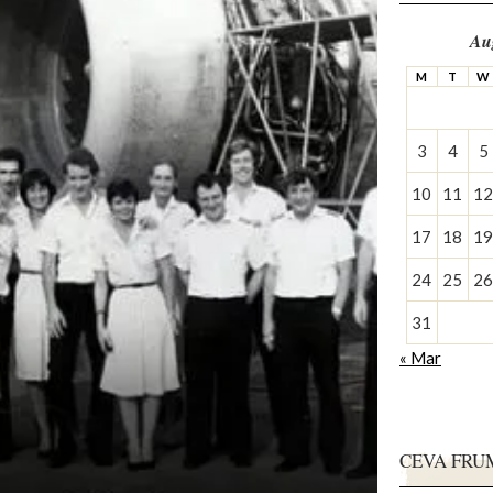
Au
M
T
W
3
4
5
10
11
12
17
18
19
24
25
26
31
« Mar
CEVA FRU