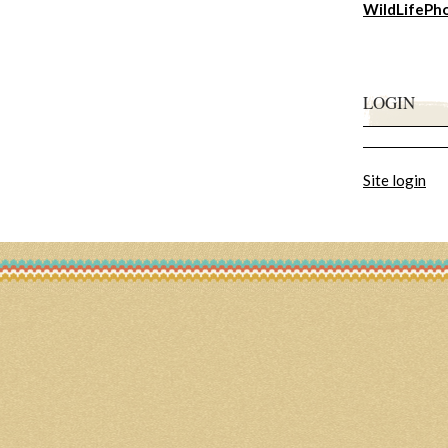
WildLifePh
LOGIN
Site login