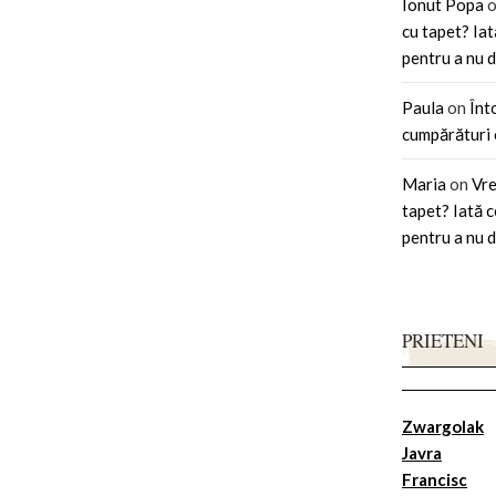
Ionut Popa
cu tapet? Iat
pentru a nu d
Paula
on
Înt
cumpărături 
Maria
on
Vre
tapet? Iată c
pentru a nu d
PRIETENI
Zwargolak
Javra
Francisc