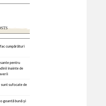
OSTS
fac cumpărături
esante pentru
adinii inainte de
averii
 sunt sufocate de
 o geantă bună și