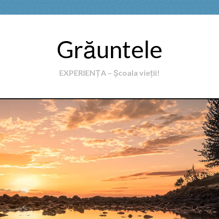
Grăuntele
EXPERIENȚA – Școala vieții!