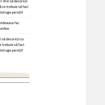
on
Vrei să decorezi
ă ce trebuie să faci
istruge pereții!
otdeauna fac
online
i să decorezi cu
e trebuie să faci
istruge pereții!