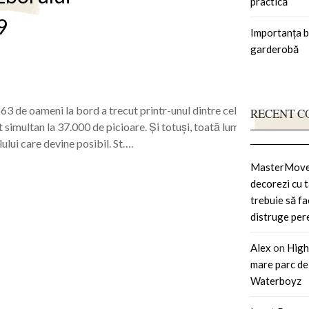
practică
9
Importanța b
garderobă
3 de oameni la bord a trecut printr-unul dintre cele mai incredibil
RECENT 
t simultan la 37.000 de picioare. Și totuși, toată lumea a supraviețu
ului care devine posibil. St….
MasterMov
decorezi cu t
trebuie să fa
distruge pere
Alex
on
High
mare parc de
Waterboyz