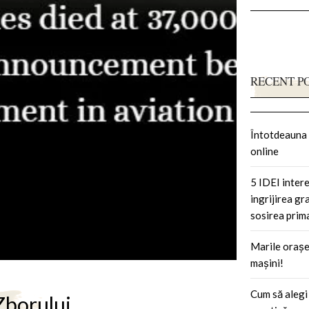
RECENT P
Întotdeauna 
online
5 IDEI inter
ingrijirea gr
sosirea prim
Marile orașe
mașini!
Cum să alegi
Zborului