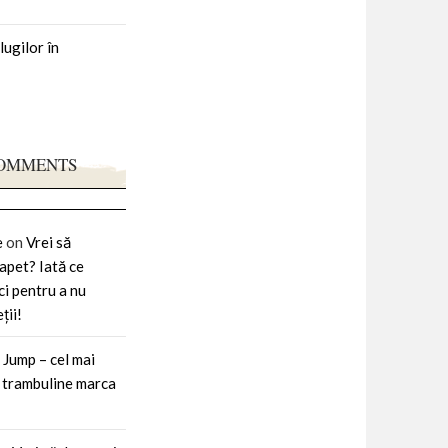
lugilor în
e incidente din
COMMENTS
it. Aceasta este
e
on
Vrei să
apet? Iată ce
ci pentru a nu
ții!
 Jump – cel mai
 trambuline marca