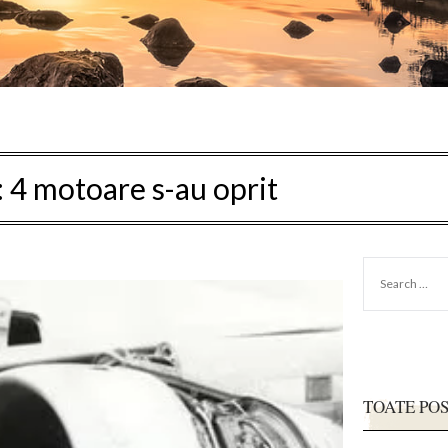
:
4 motoare s-au oprit
SEARCH
FOR:
TOATE PO