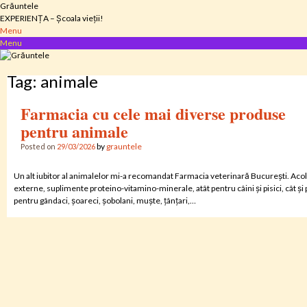
Skip
Grăuntele
to
EXPERIENȚA – Școala vieții!
content
Menu
Menu
Tag:
animale
Farmacia cu cele mai diverse produse
pentru animale
by
grauntele
Posted on
29/03/2026
Un alt iubitor al animalelor mi-a recomandat Farmacia veterinară București. Aco
externe, suplimente proteino-vitamino-minerale, atât pentru câini și pisici, cât și 
pentru gândaci, șoareci, șobolani, muște, țânțari,…