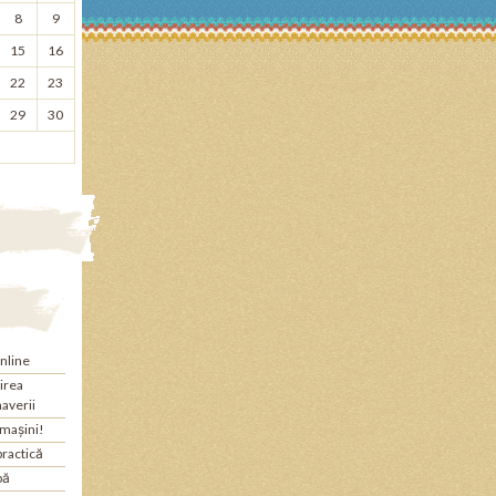
8
9
15
16
22
23
29
30
nline
jirea
maverii
 mașini!
practică
bă