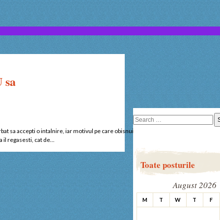
U sa
Search
for:
bat sa accepti o intalnire, iar motivul pe care obisnuiesti sa il invoci in acest sens este 
sa il regasesti, cat de…
Toate posturile
August 2026
M
T
W
T
F