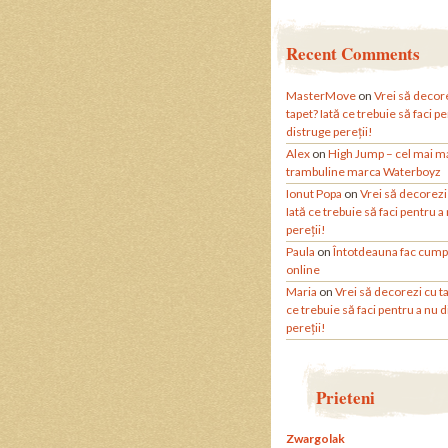
Recent Comments
MasterMove
on
Vrei să decor
tapet? Iată ce trebuie să faci p
distruge pereții!
Alex
on
High Jump – cel mai m
trambuline marca Waterboyz
Ionut Popa
on
Vrei să decorezi
Iată ce trebuie să faci pentru a
pereții!
Paula
on
Întotdeauna fac cump
online
Maria
on
Vrei să decorezi cu ta
ce trebuie să faci pentru a nu 
pereții!
Prieteni
Zwargolak