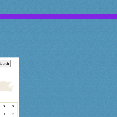
faptul ca
S
S
1
2