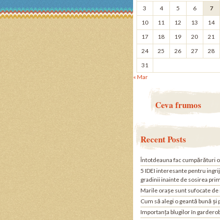
3
4
5
6
7
10
11
12
13
14
17
18
19
20
21
24
25
26
27
28
31
« Mar
Ceva frumos
Recent Posts
Întotdeauna fac cumpărături o
5 IDEI interesante pentru ingri
gradinii inainte de sosirea pri
Marile orașe sunt sufocate de
Cum să alegi o geantă bună și 
Importanța blugilor în gardero