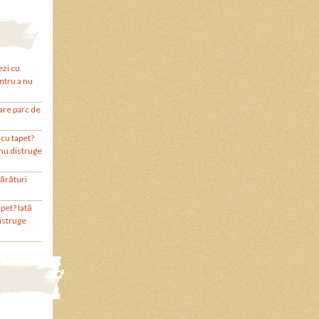
ezi cu
entru a nu
are parc de
 cu tapet?
 nu distruge
ărături
pet? Iată
distruge