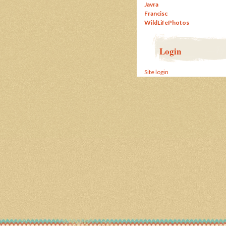
Javra
Francisc
WildLifePhotos
Login
Site login