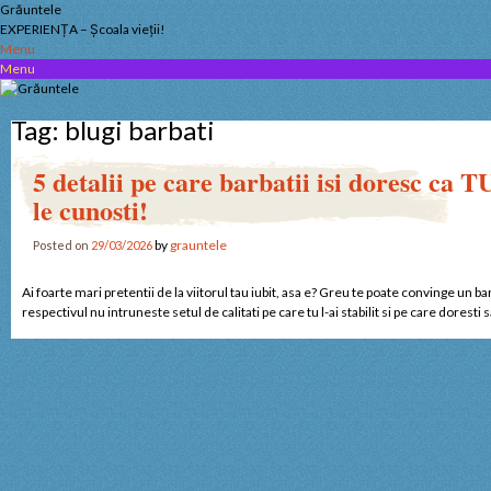
Skip
Grăuntele
to
EXPERIENȚA – Școala vieții!
content
Menu
Menu
Tag:
blugi barbati
5 detalii pe care barbatii isi doresc ca T
le cunosti!
by
grauntele
Posted on
29/03/2026
Ai foarte mari pretentii de la viitorul tau iubit, asa e? Greu te poate convinge un bar
respectivul nu intruneste setul de calitati pe care tu l-ai stabilit si pe care doresti 