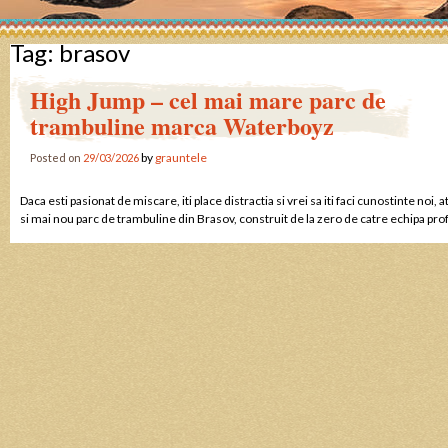
Tag:
brasov
High Jump – cel mai mare parc de
trambuline marca Waterboyz
by
grauntele
Posted on
29/03/2026
Daca esti pasionat de miscare, iti place distractia si vrei sa iti faci cunostinte n
si mai nou parc de trambuline din Brasov, construit de la zero de catre echipa pr