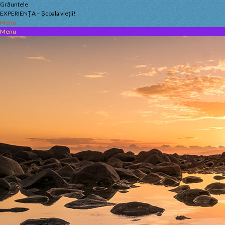
Skip
Grăuntele
to
EXPERIENȚA – Școala vieții!
content
Menu
Menu