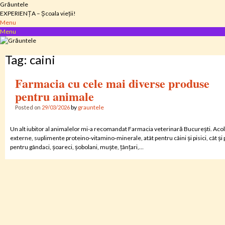
Skip
Grăuntele
to
EXPERIENȚA – Școala vieții!
content
Menu
Menu
Tag:
caini
Farmacia cu cele mai diverse produse
pentru animale
by
grauntele
Posted on
29/03/2026
Un alt iubitor al animalelor mi-a recomandat Farmacia veterinară București. Aco
externe, suplimente proteino-vitamino-minerale, atât pentru câini și pisici, cât și 
pentru gândaci, șoareci, șobolani, muște, țânțari,…