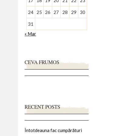
17
18
19
20
21
22
23
24
25
26
27
28
29
30
31
« Mar
CEVA FRUMOS
RECENT POSTS
Întotdeauna fac cumpărături