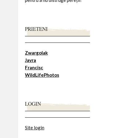
pentru a nu distruge pereții!
PRIETENI
Zwargolak
Javra
Francisc
WildLifePhotos
LOGIN
Site login