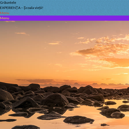
Skip
Grăuntele
to
EXPERIENȚA – Școala vieții!
content
Menu
Menu