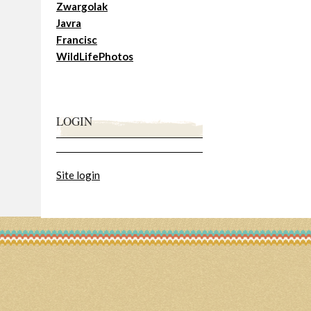
Zwargolak
Javra
Francisc
WildLifePhotos
LOGIN
Site login