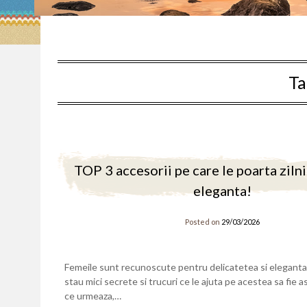
Ta
TOP 3 accesorii pe care le poarta ziln
eleganta!
Posted on
29/03/2026
Femeile sunt recunoscute pentru delicatetea si eleganta d
stau mici secrete si trucuri ce le ajuta pe acestea sa fie asa
ce urmeaza,…