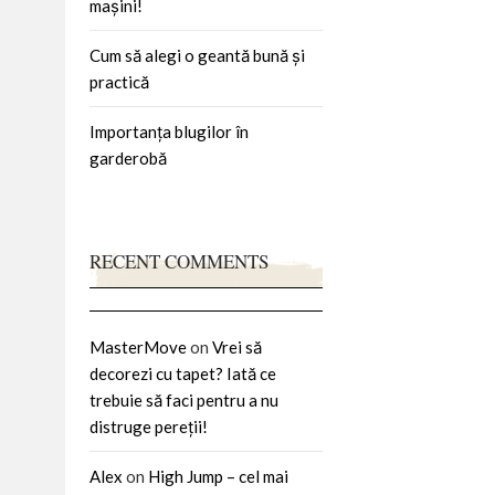
mașini!
Cum să alegi o geantă bună și
practică
Importanța blugilor în
garderobă
RECENT COMMENTS
MasterMove
on
Vrei să
decorezi cu tapet? Iată ce
trebuie să faci pentru a nu
distruge pereții!
Alex
on
High Jump – cel mai