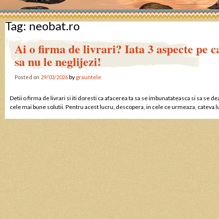
Tag:
neobat.ro
Ai o firma de livrari? Iata 3 aspecte pe c
sa nu le neglijezi!
by
grauntele
Posted on
29/03/2026
Detii o firma de livrari si iti doresti ca afacerea ta sa se imbunatateasca si sa se de
cele mai bune solutii. Pentru acest lucru, descopera, in cele ce urmeaza, cateva l