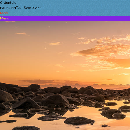
Skip
Grăuntele
to
EXPERIENȚA – Școala vieții!
content
Menu
Menu