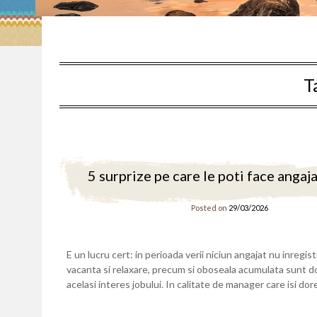
T
5 surprize pe care le poti face angaja
Posted on
29/03/2026
E un lucru cert: in perioada verii niciun angajat nu inregi
vacanta si relaxare, precum si oboseala acumulata sunt do
acelasi interes jobului. In calitate de manager care isi d