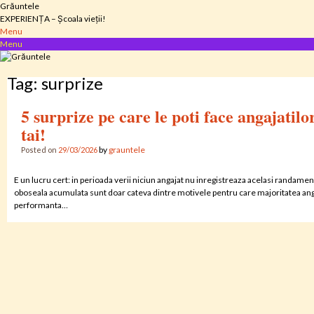
Skip
Grăuntele
to
EXPERIENȚA – Școala vieții!
content
Menu
Menu
Tag:
surprize
5 surprize pe care le poti face angajatilo
tai!
by
grauntele
Posted on
29/03/2026
E un lucru cert: in perioada verii niciun angajat nu inregistreaza acelasi randamen
oboseala acumulata sunt doar cateva dintre motivele pentru care majoritatea angaj
performanta…