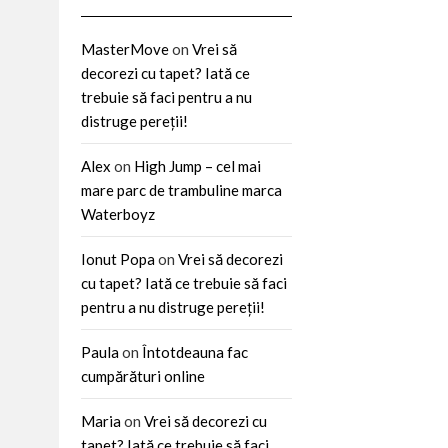
MasterMove
on
Vrei să
decorezi cu tapet? Iată ce
trebuie să faci pentru a nu
distruge pereții!
Alex
on
High Jump – cel mai
mare parc de trambuline marca
Waterboyz
Ionut Popa
on
Vrei să decorezi
cu tapet? Iată ce trebuie să faci
pentru a nu distruge pereții!
Paula
on
Întotdeauna fac
cumpărături online
Maria
on
Vrei să decorezi cu
tapet? Iată ce trebuie să faci