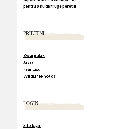
pentru a nu distruge pereții!
PRIETENI
Zwargolak
Javra
Francisc
WildLifePhotos
LOGIN
Site login