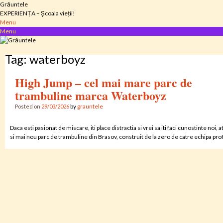
Skip
Grăuntele
to
EXPERIENȚA – Școala vieții!
content
Menu
Menu
Tag:
waterboyz
High Jump – cel mai mare parc de
trambuline marca Waterboyz
by
grauntele
Posted on
29/03/2026
Daca esti pasionat de miscare, iti place distractia si vrei sa iti faci cunostinte n
si mai nou parc de trambuline din Brasov, construit de la zero de catre echipa pr