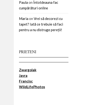
Paula
on
Întotdeauna fac
cumpărături online
Maria
on
Vrei să decorezi cu
tapet? Iată ce trebuie să faci
pentru a nu distruge pereții!
PRIETENI
Zwargolak
Javra
Francisc
WildLifePhotos