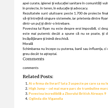
apei curate, igienei și educației sanitare în comunități vul
în proiecte, în teren, în educație și advocacy.
Rezultatele sunt uluitoare: peste 1.700 de proiecte final
să-și întrețină singure sistemele, iar prietenia dintre Ry
dintr-un puț și dintr-o întrebare.
Povestea lui Ryan nu este despre eroi imposibili, ci des
este mai puternic decât a spune că nu se poate, și de
încăpățânare și inimă deschisă.
Morală
Schimbarea nu începe cu puterea, banii sau influența, ci
greu decât te așteptai.
Comments
comments
Related Posts:
Ai o firma de livrari? Iata 3 aspecte pe care sa nu le
High Jump – cel mai mare parc de trambuline ma
Povestea incredibilă a Zborului British Airways 9
Oglinda din Viganella