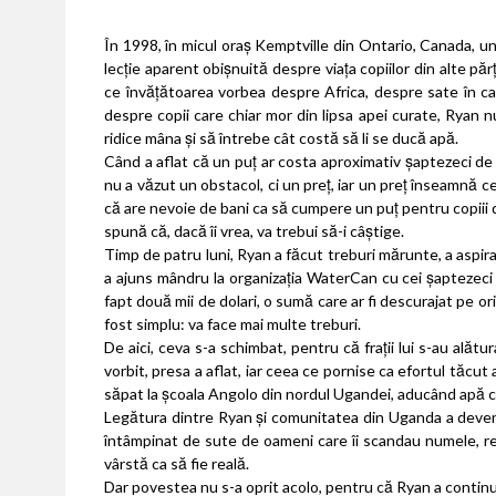
În 1998, în micul oraș Kemptville din Ontario, Canada, u
lecție aparent obișnuită despre viața copiilor din alte părț
ce învățătoarea vorbea despre Africa, despre sate în ca
despre copii care chiar mor din lipsa apei curate, Ryan nu
ridice mâna și să întrebe cât costă să li se ducă apă.
Când a aflat că un puț ar costa aproximativ șaptezeci de
nu a văzut un obstacol, ci un preț, iar un preț înseamnă c
că are nevoie de bani ca să cumpere un puț pentru copiii din 
spună că, dacă îi vrea, va trebui să-i câștige.
Timp de patru luni, Ryan a făcut treburi mărunte, a aspirat
a ajuns mândru la organizația WaterCan cu cei șaptezeci 
fapt două mii de dolari, o sumă care ar fi descurajat pe ori
fost simplu: va face mai multe treburi.
De aici, ceva s-a schimbat, pentru că frații lui s-au alătu
vorbit, presa a aflat, iar ceea ce pornise ca efortul tăcut 
săpat la școala Angolo din nordul Ugandei, aducând apă c
Legătura dintre Ryan și comunitatea din Uganda a devenit u
întâmpinat de sute de oameni care îi scandau numele, re
vârstă ca să fie reală.
Dar povestea nu s-a oprit acolo, pentru că Ryan a continua