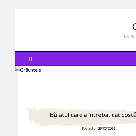
Skip
to
content
EXPER
Băiatul care a întrebat cât cost
Posted on
29/03/2026