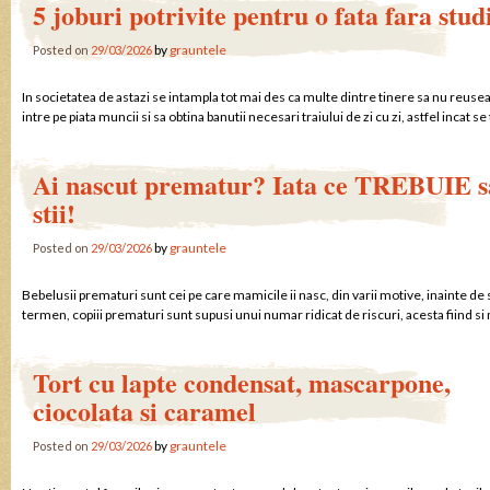
5 joburi potrivite pentru o fata fara stud
by
grauntele
Posted on
29/03/2026
In societatea de astazi se intampla tot mai des ca multe dintre tinere sa nu reuse
intre pe piata muncii si sa obtina banutii necesari traiului de zi cu zi, astfel incat
Ai nascut prematur? Iata ce TREBUIE s
stii!
by
grauntele
Posted on
29/03/2026
Bebelusii prematuri sunt cei pe care mamicile ii nasc, din varii motive, inainte de
termen, copiii prematuri sunt supusi unui numar ridicat de riscuri, acesta fiind si 
Tort cu lapte condensat, mascarpone,
ciocolata si caramel
by
grauntele
Posted on
29/03/2026