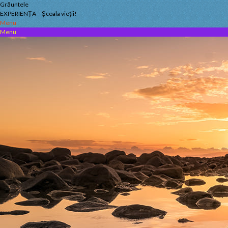
Skip
Grăuntele
to
EXPERIENȚA – Școala vieții!
content
Menu
Menu