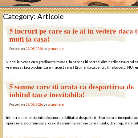
Category:
Articole
5 lucruri pe care sa le ai in vedere daca t
muti la casa!
by
grauntele
Posted on
29/03/2026
Visezi la o casa cu o gradina frumoasa, in care sa iti petreci diminetile savurand c
vremea sa faci o schimbare in acest sens? Ei bine, daca pentru tine bugetul NU repr
5 semne care iti arata ca despartirea de
iubitul tau e inevitabila!
by
grauntele
Posted on
29/03/2026
Intr-o relatie exista intotdeauna posibilitatea despartirii, chiar daca la inceputul 
spera unele domnisoare, ci exista anumite semne care anunta, din timp, sfarsitul u