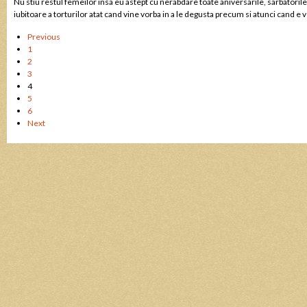
Nu stiu restul femeilor insa eu astept cu nerabdare toate aniversarile, sarbatorile 
iubitoare a torturilor atat cand vine vorba in a le degusta precum si atunci cand e 
Posts
Previous
pagination
1
2
3
4
5
6
Next