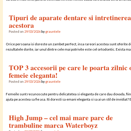
Tipuri de aparate dentare si intretinerea
acestora
by
grauntele
Posted on
29/03/2026
Orice persoana isi doreste un zambet perfect, insa rareori acestea sunt oferite d
rezultatele dorite, iar unul dintre cele mai potrivite este cel ortodontic. Exista ma
TOP 3 accesorii pe care le poarta zilnic 
femeie eleganta!
by
grauntele
Posted on
29/03/2026
Femeile sunt recunoscute pentru delicatetea si eleganta de care dau dovada, fiind 
ajuta pe acestea sa fie asa. Iti doresti sa emani eleganta si sa ai un stil de invidiat
High Jump – cel mai mare parc de
trambuline marca Waterboyz