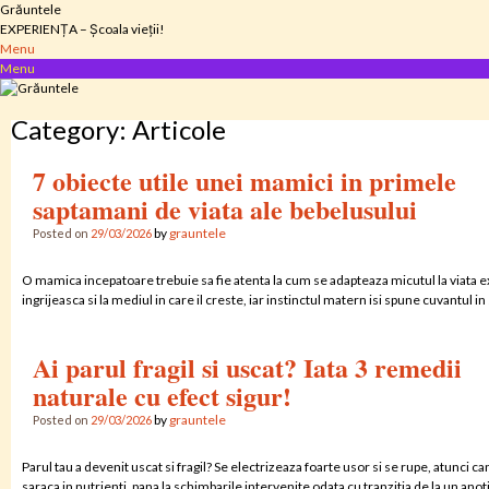
Skip
Grăuntele
to
EXPERIENȚA – Școala vieții!
content
Menu
Menu
Category:
Articole
7 obiecte utile unei mamici in primele
saptamani de viata ale bebelusului
by
grauntele
Posted on
29/03/2026
O mamica incepatoare trebuie sa fie atenta la cum se adapteaza micutul la viata ex
ingrijeasca si la mediul in care il creste, iar instinctul matern isi spune cuvantul
Ai parul fragil si uscat? Iata 3 remedii
naturale cu efect sigur!
by
grauntele
Posted on
29/03/2026
Parul tau a devenit uscat si fragil? Se electrizeaza foarte usor si se rupe, atunci cand 
saraca in nutrienti, pana la schimbarile intervenite odata cu tranzitia de la un anot