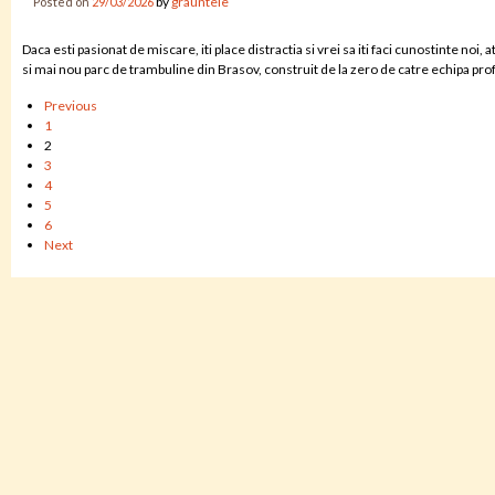
by
grauntele
Posted on
29/03/2026
Daca esti pasionat de miscare, iti place distractia si vrei sa iti faci cunostinte n
si mai nou parc de trambuline din Brasov, construit de la zero de catre echipa pr
Posts
Previous
pagination
1
2
3
4
5
6
Next