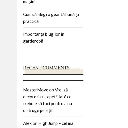
mașini!
Cum să alegi o geantă bună și
practică
Importanța blugilor în
garderobă
RECENT COMMENTS
MasterMove
on
Vrei să
decorezi cu tapet? Iată ce
trebuie să faci pentru a nu
distruge pereții!
Alex
on
High Jump – cel mai