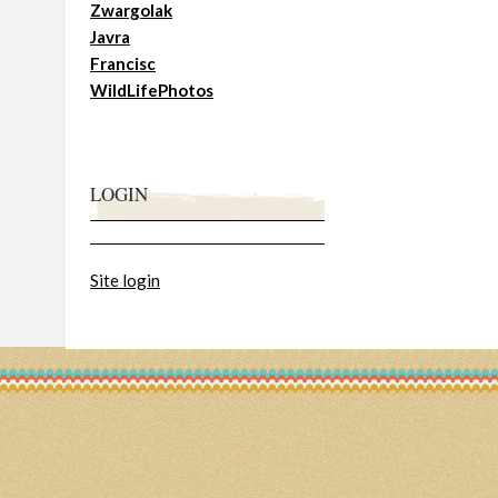
Zwargolak
Javra
Francisc
WildLifePhotos
LOGIN
Site login