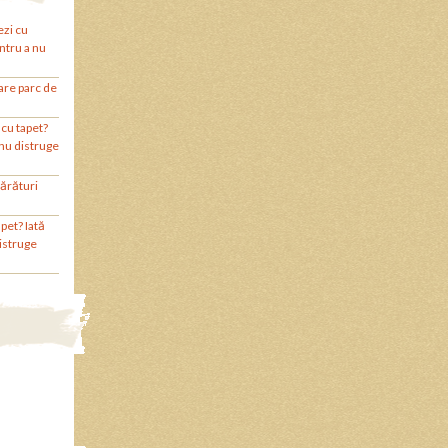
ezi cu
entru a nu
are parc de
 cu tapet?
 nu distruge
ărături
pet? Iată
distruge