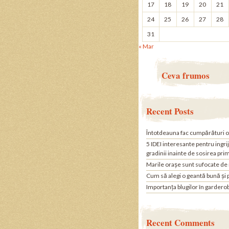
17
18
19
20
21
24
25
26
27
28
31
« Mar
Ceva frumos
Recent Posts
Întotdeauna fac cumpărături o
5 IDEI interesante pentru ingri
gradinii inainte de sosirea pri
Marile orașe sunt sufocate de
Cum să alegi o geantă bună și 
Importanța blugilor în gardero
Recent Comments