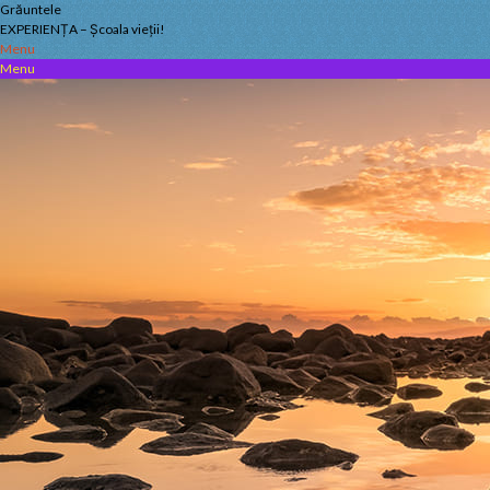
Skip
Grăuntele
to
EXPERIENȚA – Școala vieții!
content
Menu
Menu