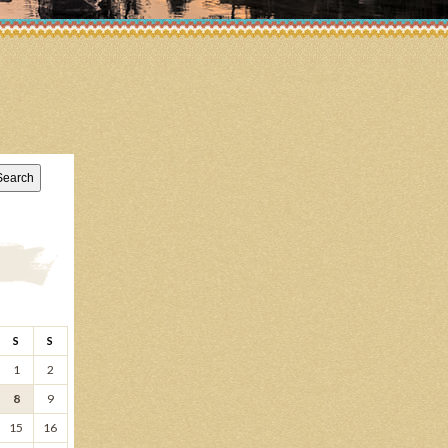
ucatarie ma
S
S
1
2
8
9
15
16