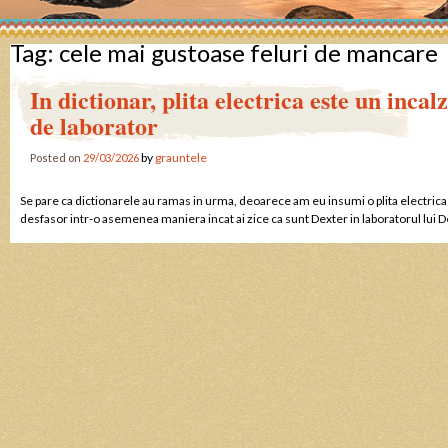
Tag:
cele mai gustoase feluri de mancare
In dictionar, plita electrica este un incalz
de laborator
by
grauntele
Posted on
29/03/2026
Se pare ca dictionarele au ramas in urma, deoarece am eu insumi o plita electrica 
desfasor intr-o asemenea maniera incat ai zice ca sunt Dexter in laboratorul lui D