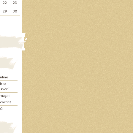
22
23
29
30
nline
jirea
maverii
 mașini!
practică
bă