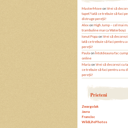
MasterMove
on
Vrei să decor
tapet? Iată ce trebuie să faci p
distruge pereții!
Alex
on
High Jump – cel mai m
trambuline marca Waterboyz
Ionut Popa
on
Vrei să decorezi
Iată ce trebuie să faci pentru a
pereții!
Paula
on
Întotdeauna fac cump
online
Maria
on
Vrei să decorezi cu ta
ce trebuie să faci pentru a nu 
pereții!
Prieteni
Zwargolak
Javra
Francisc
WildLifePhotos